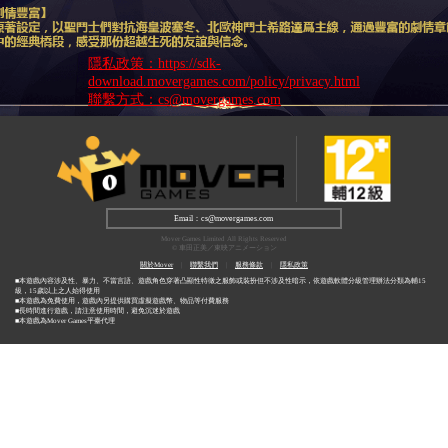
隱私政策：
https://sdk-
download.movergames.com/policy/privacy.html
聯繫方式：cs@movergames.com
Email：cs@movergames.com
Mover Games Limited All Rights Reserved
© 車田正美／東映アニメーション
關於Mover
|
聯繫我們
|
服務條款
|
隱私政策
■本遊戲內容涉及性、暴力、不當言語、遊戲角色穿著凸顯性特徵之服飾或裝扮但不涉及性暗示，依遊戲軟體分級管理辦法分類為輔15
級，15歲以上之人始得使用
■本遊戲為免費使用，遊戲內另提供購買虛擬遊戲幣、物品等付費服務
■長時間進行遊戲，請注意使用時間，避免沉迷於遊戲
■本遊戲為Mover Games平臺代理